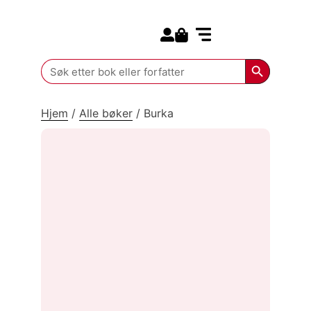
Search for:
Kommende bøker
Search Butt
Search
for:
Hjem
/
Alle bøker
/
Burka