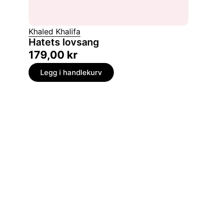
Khaled Khalifa
Simone 
Hatets lovsang
Gjest
179,00
kr
149,
Legg i handlekurv
Legg