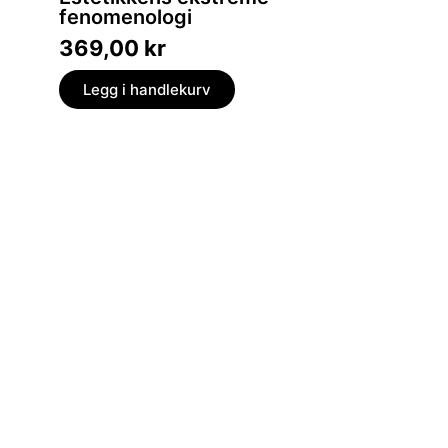
fenomenologi
archi
369,00
kr
399,
Legg i handlekurv
Legg