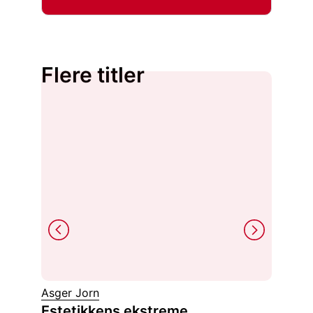
Flere titler
Asger Jorn
Håkon 
Estetikkens ekstreme
Projec