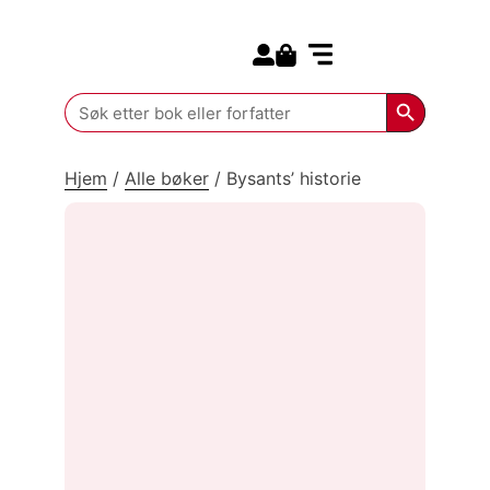
Search for:
Kommende bøker
Search Butt
Search
for:
Hjem
/
Alle bøker
/
Bysants’ historie