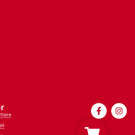
r
ttere
lt