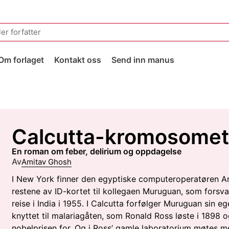
Om forlaget
Kontakt oss
Send inn manus
Calcutta-kromosomet
en roman om feber, delirium og oppdagelse
Av
Amitav Ghosh
I New York finner den egyptiske computeroperatøren A
restene av ID-kortet til kollegaen Muruguan, som forsv
reise i India i 1955. I Calcutta forfølger Muruguan sin eg
knyttet til malariagåten, som Ronald Ross løste i 1898 o
nobelprisen for. Og i Ross’ gamle laboratorium møtes m