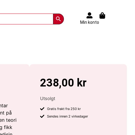
Search Button
Min konto
238,00
kr
Utsolgt
ntar
Gratis frakt fra 250 kr
ant på
Sendes innen 2 virkedager
en teori
g fikk
edisin