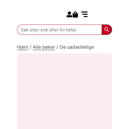
Search for:
Kommende bøker
Search Butt
Search
for:
Hjem
/
Alle bøker
/
De uadskillelige