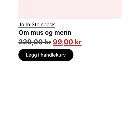
John Steinbeck
Amin M
Om mus og menn
Leo A
229,00
kr
99,00
kr
149,
Legg i handlekurv
Legg