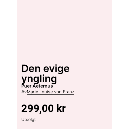
Den evige
yngling
Puer Aeternus
Av
Marie Louise von Franz
299,00
kr
Utsolgt