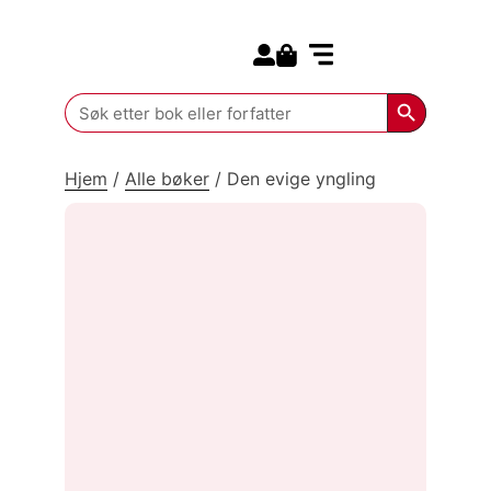
Search for:
Kommende bøker
Search Butt
Search
for:
Hjem
/
Alle bøker
/
Den evige yngling