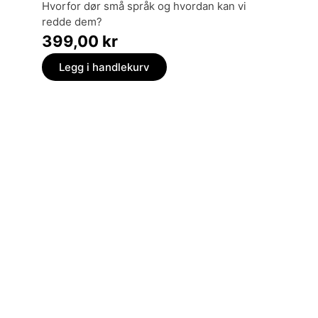
minne
hvorfor dør små språk og hvordan kan vi
tilbli
redde dem?
369,
399,00
kr
Legg
Legg i handlekurv