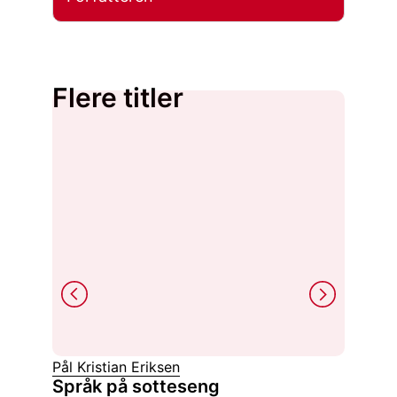
Flere titler
Pål Kristian Eriksen
Alois Ri
Språk på sotteseng
Den 