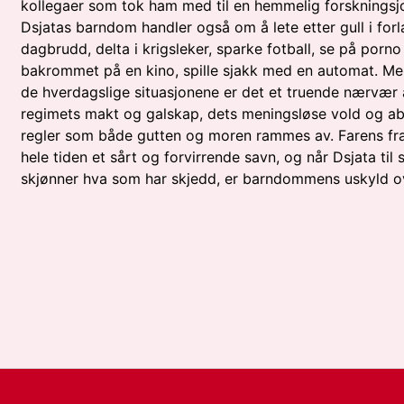
kollegaer som tok ham med til en hemmelig forskningsj
Dsjatas barndom handler også om å lete etter gull i forl
dagbrudd, delta i krigsleker, sparke fotball, se på porno 
bakrommet på en kino, spille sjakk med en automat. Men
de hverdagslige situasjonene er det et truende nærvær 
regimets makt og galskap, dets meningsløse vold og a
regler som både gutten og moren rammes av. Farens fr
hele tiden et sårt og forvirrende savn, og når Dsjata til s
skjønner hva som har skjedd, er barndommens uskyld o