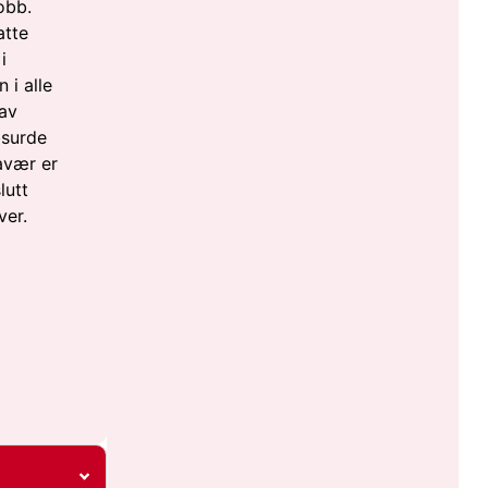
obb.
atte
i
 i alle
av
bsurde
avær er
lutt
ver.