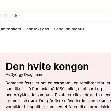
Om forlaget
Kontakt oss
Send inn manus
Den hvite kongen
Av
György Dragomán
Romanen forteller om en barndom i en totalitær stat, et
som likner på Romania på 1980-tallet, et absurd og
undertrykkende samfunn. Dsjata er elleve år da to men
kommer på døra. Det går flere måneder før han skjønner
var sikkerhetspolitiet som hentet faren til en arbeidsleir