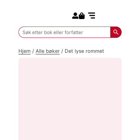
Search for:
Kommende bøker
Search Butt
Search
for:
Hjem
/
Alle bøker
/
Det lyse rommet