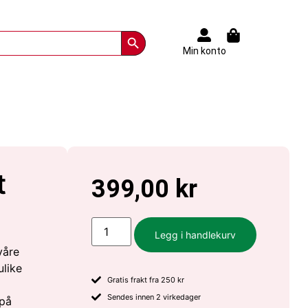
Search Button
Min konto
t
399,00
kr
Legg i handlekurv
våre
ulike
Gratis frakt fra 250 kr
Sendes innen 2 virkedager
 på