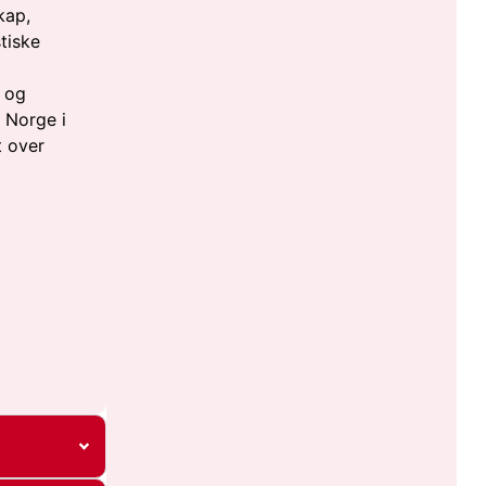
kap,
tiske
å
) og
v Norge i
t over