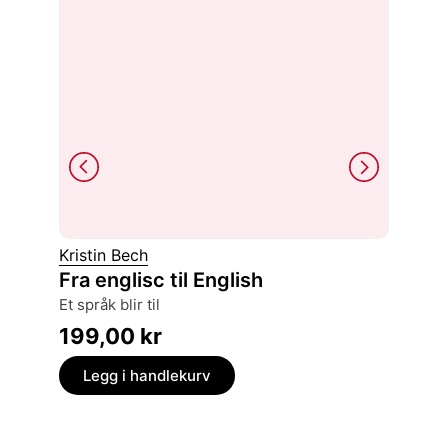
Kristin Bech
Einar Li
Fra englisc til English
Staten
et språk blir til
rikdom 
199,00
kr
329,
Legg i handlekurv
Legg