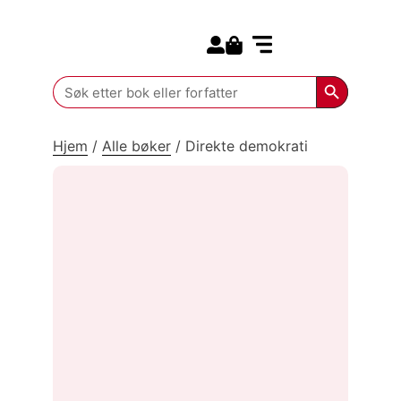
Search for:
Kommende bøker
Search Butt
Search
for:
Hjem
/
Alle bøker
/
Direkte demokrati