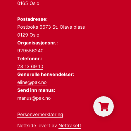
0165 Oslo
Postadresse:
Postboks 6673 St. Olavs plass
0129 Oslo
Organisasjonsnr.:
929556240
Telefonnr.:
23 13 69 10
Generelle henvendelser:
eline@pax.no
Send inn manus:
manus@pax.no
Personvernerklæring
Nettside levert av
Nettrakett