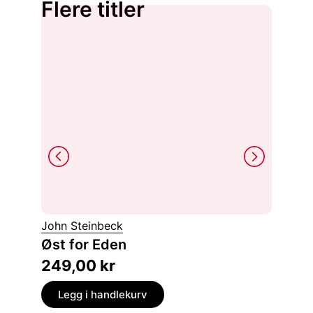
Flere titler
John Steinbeck
Inger C
Øst for Eden
Alfab
249,00
kr
249,
Legg i handlekurv
Legg