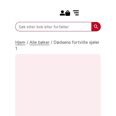
Search for:
Kommende bøker
Search Butt
Search
for:
Hjem
/
Alle bøker
/
Dødsens fortvilte sjeler
1