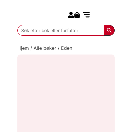
Search for:
Kommende bøker
Search Butt
Search
for:
Hjem
/
Alle bøker
/
Eden