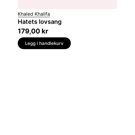
Khaled Khalifa
John St
Hatets lovsang
Om m
179,00
kr
229,
Legg i handlekurv
Legg