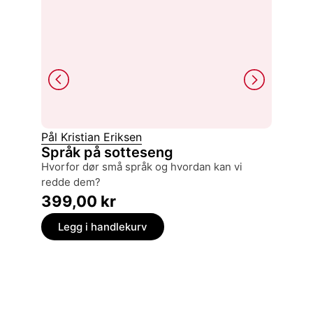
Pål Kristian Eriksen
Tina R
Språk på sotteseng
Gjøds
hvorfor dør små språk og hvordan kan vi
om hag
redde dem?
399,
399,00
kr
Legg
Legg i handlekurv