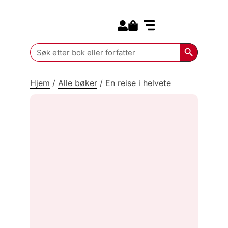
Search for:
Kommende bøker
Search Butt
Search
for:
Hjem
/
Alle bøker
/
En reise i helvete