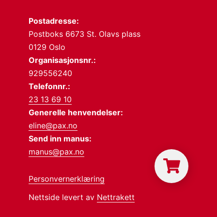
Postadresse:
Postboks 6673 St. Olavs plass
0129 Oslo
Organisasjonsnr.:
929556240
Telefonnr.:
23 13 69 10
Generelle henvendelser:
eline@pax.no
Send inn manus:
manus@pax.no
Personvernerklæring
Nettside levert av
Nettrakett