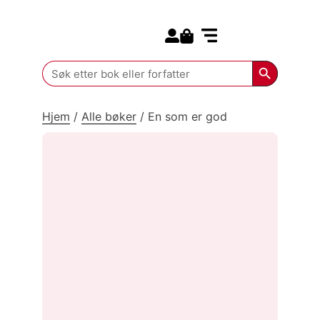
Search for:
Kommende bøker
Search Butt
Search
for:
Hjem
/
Alle bøker
/
En som er god