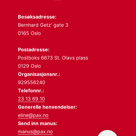
Besøksadresse:
Bernhard Getz’ gate 3
0165 Oslo
Postadresse:
Postboks 6673 St. Olavs plass
0129 Oslo
Organisasjonsnr.:
929556240
Telefonnr.:
23 13 69 10
Generelle henvendelser:
eline@pax.no
Send inn manus:
manus@pax.no