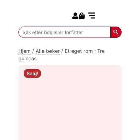
Search for:
Kommende bøker
Search Butt
Search
for:
Hjem
/
Alle bøker
/
Et eget rom ; Tre
guineas
Salg!