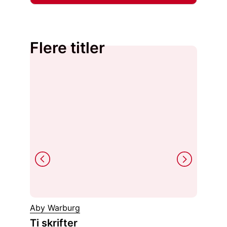
Flere titler
Kristin
Aby Warburg
Fra en
Ti skrifter