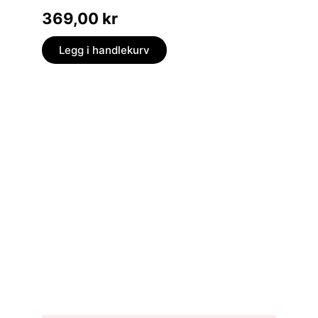
et språk 
369,00
kr
199,
Legg i handlekurv
Legg