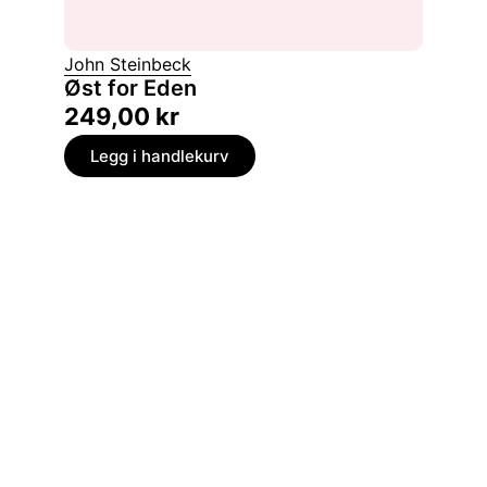
John Steinbeck
Imre Ke
Øst for Eden
Uten 
249,00
kr
169,
Legg i handlekurv
Legg