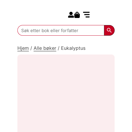
Search for:
Kommende bøker
Search Butt
Search
for:
Hjem
/
Alle bøker
/
Eukalyptus