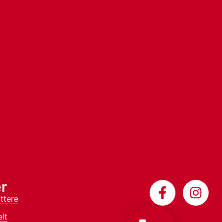
r
ttere
lt