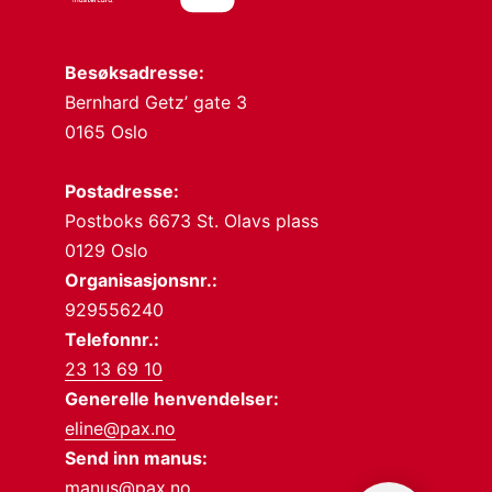
Besøksadresse:
Bernhard Getz’ gate 3
0165 Oslo
Postadresse:
Postboks 6673 St. Olavs plass
0129 Oslo
Organisasjonsnr.:
929556240
Telefonnr.:
23 13 69 10
Generelle henvendelser:
eline@pax.no
Send inn manus:
manus@pax.no