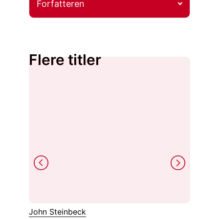
Forfatteren
Flere titler
John Steinbeck
Tommi 