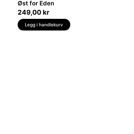
Øst for Eden
Lyset
249,00
kr
179,
Legg i handlekurv
Legg