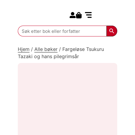
Search for:
Kommende bøker
Search Butt
Search
for:
Hjem
/
Alle bøker
/
Fargeløse Tsukuru
Tazaki og hans pilegrimsår