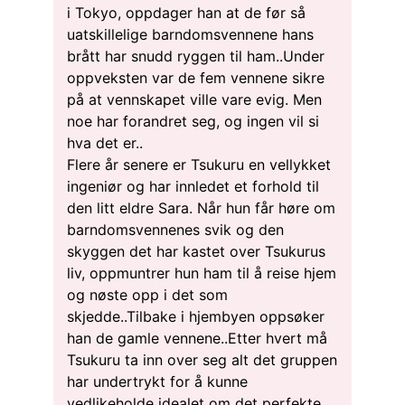
i Tokyo, oppdager han at de før så
uatskillelige barndomsvennene hans
brått har snudd ryggen til ham..Under
oppveksten var de fem vennene sikre
på at vennskapet ville vare evig. Men
noe har forandret seg, og ingen vil si
hva det er..
Flere år senere er Tsukuru en vellykket
ingeniør og har innledet et forhold til
den litt eldre Sara. Når hun får høre om
barndomsvennenes svik og den
skyggen det har kastet over Tsukurus
liv, oppmuntrer hun ham til å reise hjem
og nøste opp i det som
skjedde..Tilbake i hjembyen oppsøker
han de gamle vennene..Etter hvert må
Tsukuru ta inn over seg alt det gruppen
har undertrykt for å kunne
vedlikeholde idealet om det perfekte