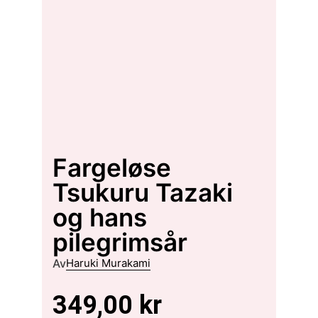
Fargeløse
Tsukuru Tazaki
og hans
pilegrimsår
Av
Haruki Murakami
349,00
kr