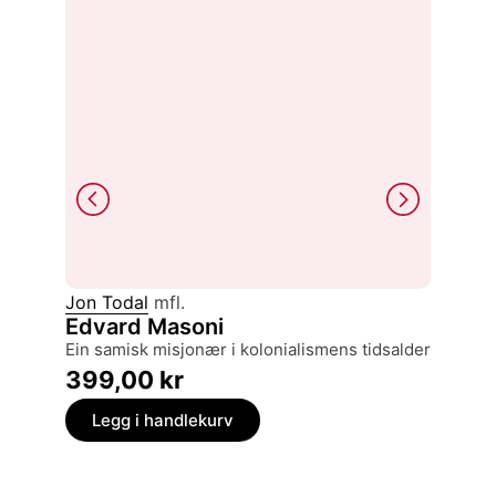
Jon Todal
mfl.
Stemm
Edvard Masoni
beretni
ein samisk misjonær i kolonialismens tidsalder
389,
399,00
kr
Legg
Legg i handlekurv