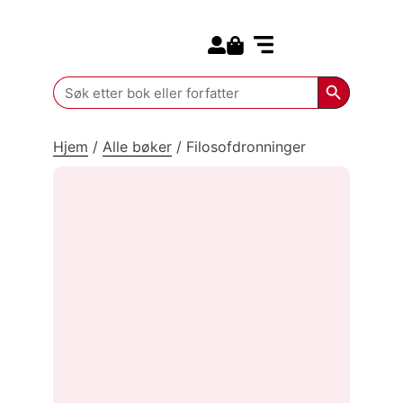
Search for:
Kommende bøker
Search Butt
Search
for:
Hjem
/
Alle bøker
/
Filosofdronninger