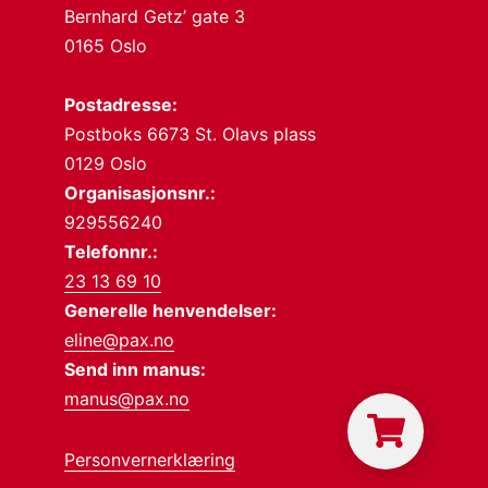
Bernhard Getz’ gate 3
0165 Oslo
Postadresse:
Postboks 6673 St. Olavs plass
0129 Oslo
Organisasjonsnr.:
929556240
Telefonnr.:
23 13 69 10
Generelle henvendelser:
eline@pax.no
Send inn manus:
manus@pax.no
Personvernerklæring