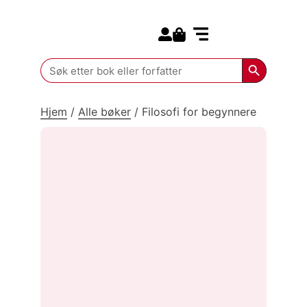
Search for:
Kommende bøker
Search Butt
Search
for:
Hjem
/
Alle bøker
/
Filosofi for begynnere