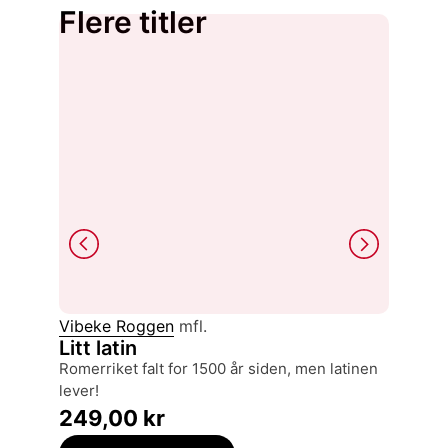
Flere titler
Vibeke Roggen
mfl.
Alois Ri
Litt latin
Den 
minne
Romerriket falt for 1500 år siden, men latinen
tilbli
lever!
369,
249,00
kr