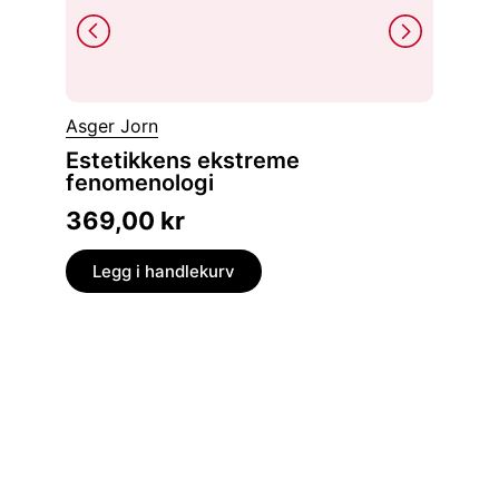
David 
Asger Jorn
En av
natur
Estetikkens ekstreme
fenomenologi
et forsøk på å anvende den eksperimentelle
metode 
369,00
kr
399,
Legg i handlekurv
Legg