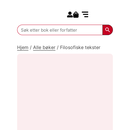
Search for:
Kommende bøker
Search Butt
Search
for:
Hjem
/
Alle bøker
/
Filosofiske tekster