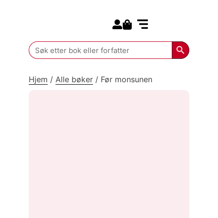
Search for:
Kommende bøker
Search Butt
Search
for:
Hjem
/
Alle bøker
/
Før monsunen