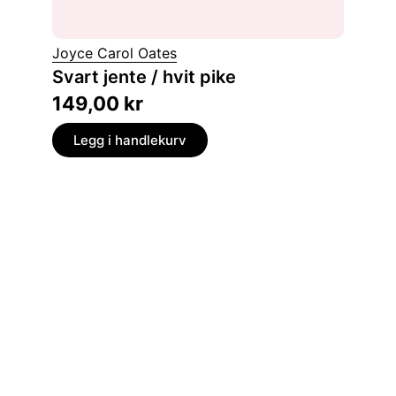
Joyce Carol Oates
Forrest
Svart jente / hvit pike
Du fin
149,00
kr
149,
Legg i handlekurv
Legg