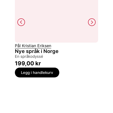
Pål Kristian Eriksen
Håkon 
Nye språk i Norge
Projec
archi
en språkodyssé
399,
199,00
kr
Legg
Legg i handlekurv