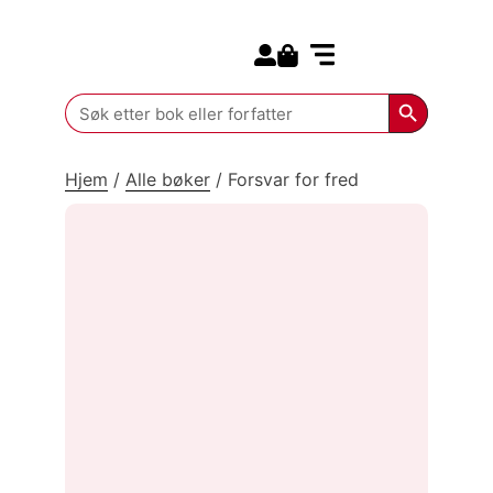
Search for:
Kommende bøker
Search Butt
Search
for:
Hjem
/
Alle bøker
/
Forsvar for fred