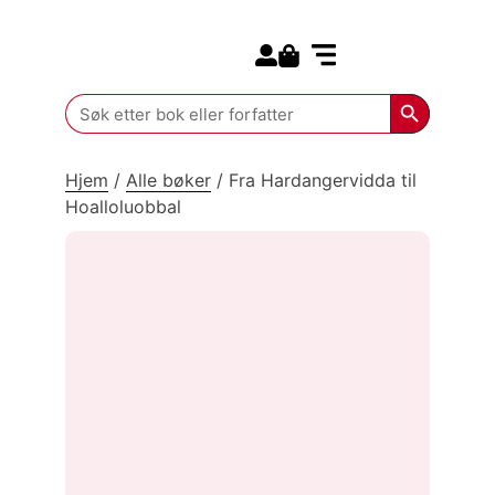
Search for:
Kommende bøker
Search Butt
Search
for:
Hjem
/
Alle bøker
/
Fra Hardangervidda til
Hoalloluobbal