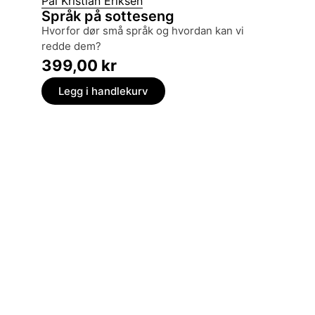
Pål Kristian Eriksen
Hans Pe
Språk på sotteseng
Domme
hvorfor dør små språk og hvordan kan vi
den tyske okkupasjonen 1940-1945 og den
redde dem?
norske r
399,00
kr
399,
Legg i handlekurv
Legg