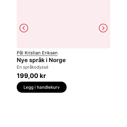
Pål Kristian Eriksen
Einar Li
Nye språk i Norge
Staten
en språkodyssé
rikdom 
199,00
kr
329,
Legg i handlekurv
Legg