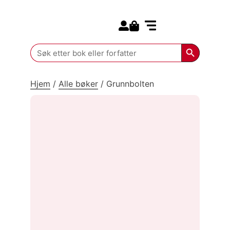
Search for:
Kommende bøker
Search Butt
Search
for:
Hjem
/
Alle bøker
/
Grunnbolten