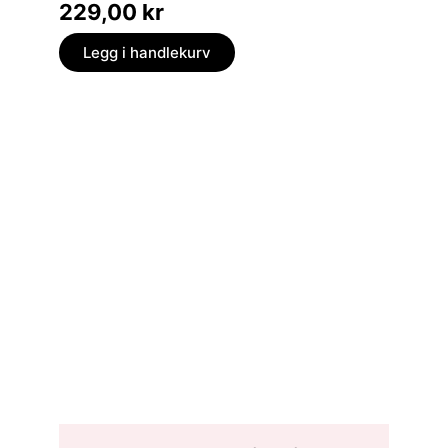
229,00
kr
229,
Legg i handlekurv
Legg