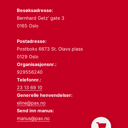
Besøksadresse:
Bernhard Getz’ gate 3
0165 Oslo
Postadresse:
Postboks 6673 St. Olavs plass
0129 Oslo
Organisasjonsnr.:
929556240
Telefonnr.:
23 13 69 10
Generelle henvendelser:
eline@pax.no
Send inn manus:
manus@pax.no