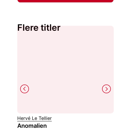
Flere titler
Hervé Le Tellier
James 
Anomalien
Rop d