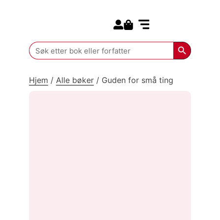
Search for:
Kommende bøker
Search Butt
Search
for:
Hjem
/
Alle bøker
/
Guden for små ting