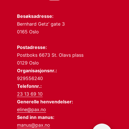
Besøksadresse:
Bernhard Getz’ gate 3
0165 Oslo
Postadresse:
Postboks 6673 St. Olavs plass
0129 Oslo
Organisasjonsnr.:
929556240
Telefonnr.:
23 13 69 10
Generelle henvendelser:
eline@pax.no
Send inn manus:
manus@pax.no