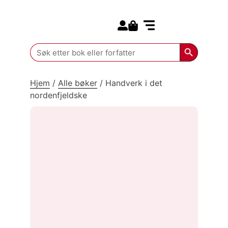
Search for:
Kommende bøker
Search Butt
Search
for:
Hjem
/
Alle bøker
/
Handverk i det
nordenfjeldske