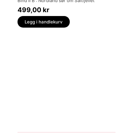
Bind II B : Nordland sør om Saltfjellet
norsk 
499,00
kr
399,
Legg i handlekurv
Legg