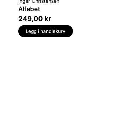
Inger Christensen
Simone 
Alfabet
Gjest
249,00
kr
149,
Legg i handlekurv
Legg