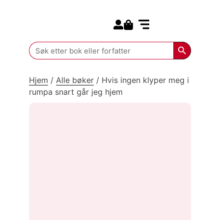
Search for:
Kommende bøker
Search Butt
Search
for:
Hjem
/
Alle bøker
/
Hvis ingen klyper meg i
rumpa snart går jeg hjem