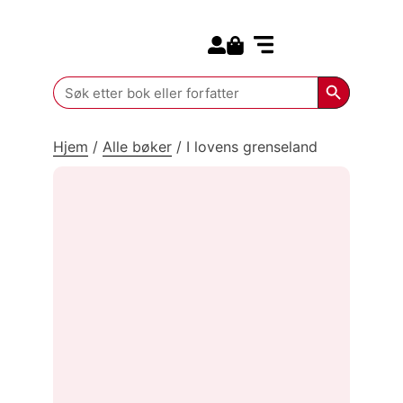
Search for:
Kommende bøker
Search Butt
Search
for:
Hjem
/
Alle bøker
/
I lovens grenseland