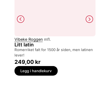
Vibeke Roggen
mfl.
Håkon 
Litt latin
Projec
Romerriket falt for 1500 år siden, men latinen
archi
lever!
399,
249,00
kr
Legg
Legg i handlekurv