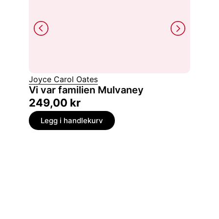
Joyce Carol Oates
Hervé Le
Vi var familien Mulvaney
Anoma
249,00
kr
229,
Legg i handlekurv
Legg