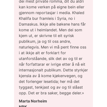
dei mest private romma, dit du aldri
kan kome verken på eigne bein eller
gjennom reportasjar i media. Khaled
Khalifa bur framleis i Syria, no i
Damaskus. Ikkje alle bøkene hans får
kome ut i heimlandet. Men dei som
kjem ut, er skrivne til eit syrisk
publikum, ja og til oss andre,
naturlegvis. Men vi må pent finne oss
i at ikkje alt er forklart for
utanforståande, slik det av og til er
når forfattarar er ivrige etter å nå eit
internasjonalt publikum. Dette styrkjer
kjensla av å kome kjøkenvegen, og
det forlenger lesetida; her må det
tyggast, tenkjast og av og til slåast
opp. Det er bra saker, begge deler.»
Marta Norheim
NRK