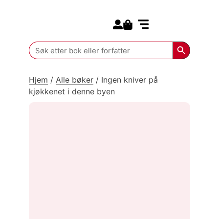
Search for:
Kommende bøker
Search Butt
Search
for:
Hjem
/
Alle bøker
/
Ingen kniver på
kjøkkenet i denne byen