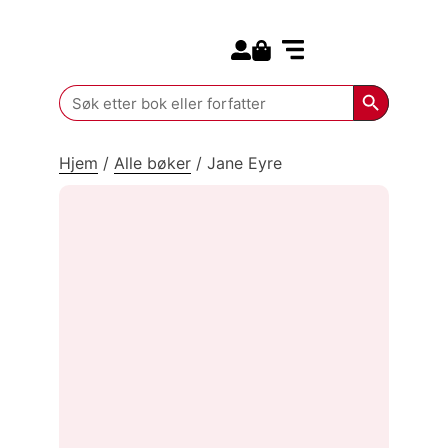
Search for:
Kommende bøker
Search Butt
Search
for:
Hjem
/
Alle bøker
/
Jane Eyre