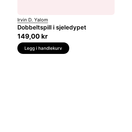
Irvin D. Yalom
Amin M
Dobbeltspill i sjeledypet
Lyset
149,00
kr
149,
Legg i handlekurv
Legg