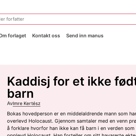
Om forlaget
Kontakt oss
Send inn manus
Kaddisj for et ikke fød
barn
Av
Imre Kertész
Bokas hovedperson er en middelaldrende mann som ha
overlevd Holocaust. Gjennom samtaler med en venn pr
å forklare hvorfor han ikke kan få barn i en verden som
opplevd Holocaust. Han forteller om sitt havarerte ekte