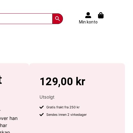
Search Button
Min konto
t
129,00
kr
Utsolgt
Gratis frakt fra 250 kr
r
Sendes innen 2 virkedager
øver han
 har
skap,