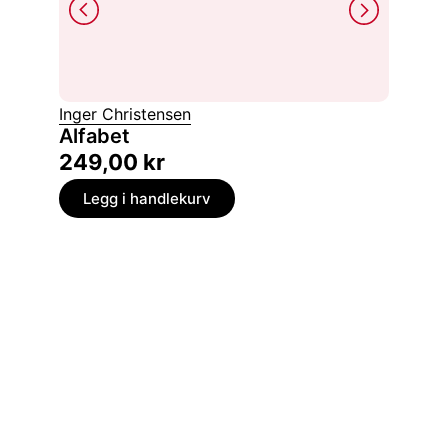
Inger Christensen
Kjell W
Alfabet
Gå ikk
249,00
kr
149,
Legg i handlekurv
Legg