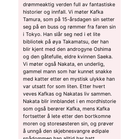
drømmeaktig verden full av fantastiske
historier og innfall. Vi møter Kafka
Tamura, som på 15-årsdagen sin setter
seg på en buss og rømmer fra faren sin
i Tokyo. Han slår seg ned i et lite
bibliotek på øya Takamatsu, der han
blir kjent med den androgyne Oshima
og den gåtefulle, eldre kvinnen Saeka.
Vi møter også Nakata, en underlig,
gammel mann som har kunnet snakke
med katter etter en mystisk ulykke han
var utsatt for som liten. Etter hvert
veves Kafkas og Nakatas liv sammen.
Nakata blir innblandet i en mordhistorie
som også berører Kafka, mens Kafka
fortsetter å lete etter den bortkomne
moren og storesøsteren sin, og prøver
å unngå den skjebnesvangre ødipale
spådommen han alltid har hatt