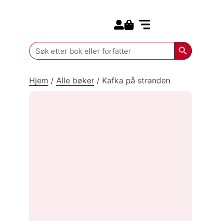
Search for:
Kommende bøker
Search Butt
Search
for:
Hjem
/
Alle bøker
/
Kafka på stranden