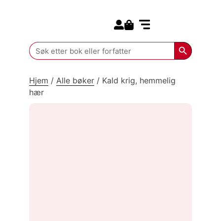
Search for:
Kommende bøker
Search Butt
Search
for:
Hjem
/
Alle bøker
/
Kald krig, hemmelig
hær