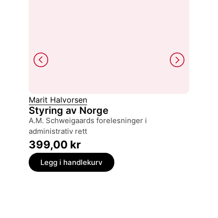
Marit Halvorsen
Torgeir
Styring av Norge
Wehrm
A.M. Schweigaards forelesninger i
på vakt
administrativ rett
249,
399,00
kr
Legg
Legg i handlekurv