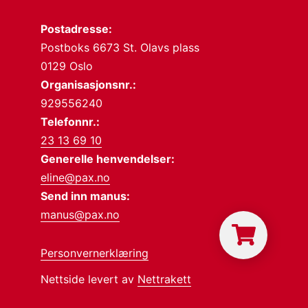
Postadresse:
Postboks 6673 St. Olavs plass
0129 Oslo
Organisasjonsnr.:
929556240
Telefonnr.:
23 13 69 10
Generelle henvendelser:
eline@pax.no
Send inn manus:
manus@pax.no
Personvernerklæring
Nettside levert av
Nettrakett