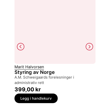
Marit Halvorsen
Kontro
Styring av Norge
A.M. Schweigaards forelesninger i
1814-19
administrativ rett
399,
399,00
kr
Legg
Legg i handlekurv