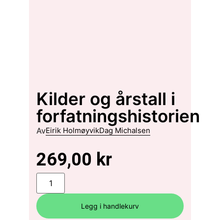
Kilder og årstall i
forfatningshistorien
Av
Eirik Holmøyvik
Dag Michalsen
269,00
kr
Legg i handlekurv