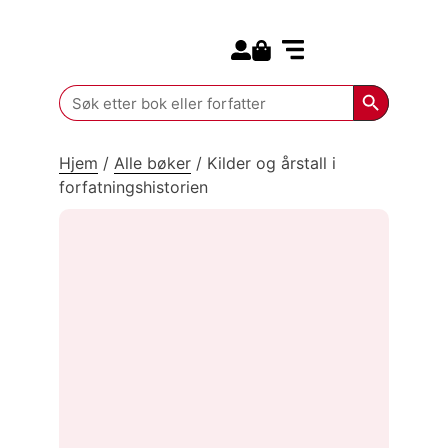
Search for:
Kommende bøker
Search Butt
Search
for:
Hjem
/
Alle bøker
/
Kilder og årstall i
forfatningshistorien