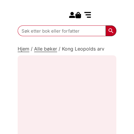
Search for:
Kommende bøker
Search Butt
Search
for:
Hjem
/
Alle bøker
/
Kong Leopolds arv