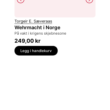
Torgeir E. Sæveraas
Hege K
Wehrmacht i Norge
Grens
på vakt i krigens skjebnesone
229,
249,00
kr
Legg
Legg i handlekurv