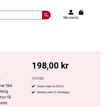
Search Button
Min konto
198,00
kr
Utsolgt
v
el fikk
Gratis frakt fra 250 kr
iktig
Sendes innen 2 virkedager
ton få
ster.