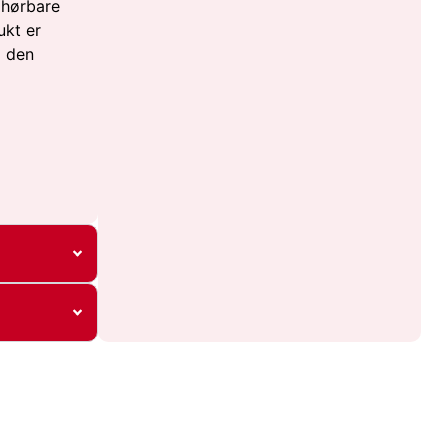
 hørbare
ukt er
a den