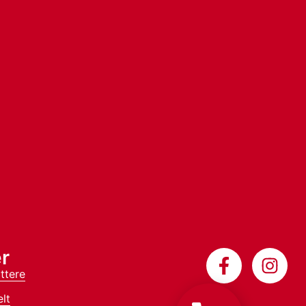
r
ttere
lt