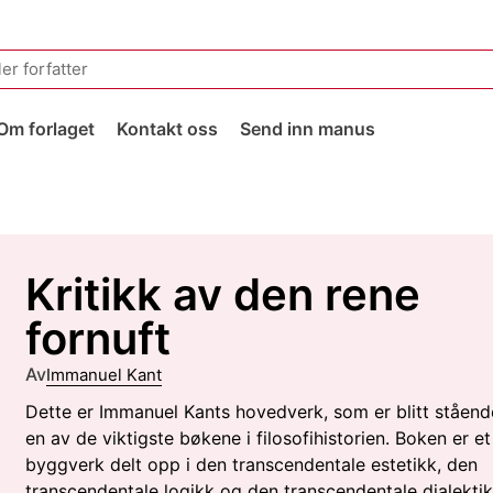
Om forlaget
Kontakt oss
Send inn manus
Kritikk av den rene
fornuft
Av
Immanuel Kant
Dette er Immanuel Kants hovedverk, som er blitt ståen
en av de viktigste bøkene i filosofihistorien. Boken er et
byggverk delt opp i den transcendentale estetikk, den
transcendentale logikk og den transcendentale dialektik