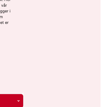
 vår
gger i
om
et er