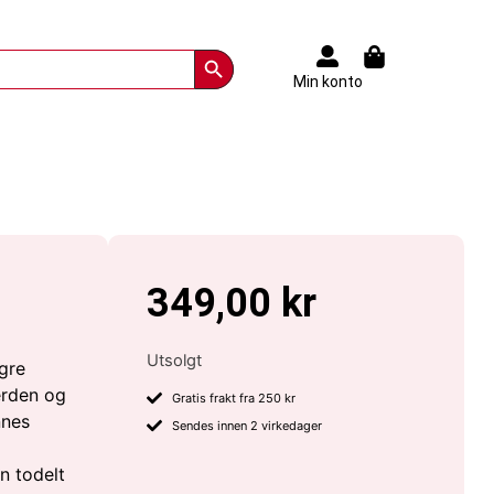
Search Button
Min konto
349,00
kr
Utsolgt
gre
erden og
Gratis frakt fra 250 kr
nnes
Sendes innen 2 virkedager
n todelt