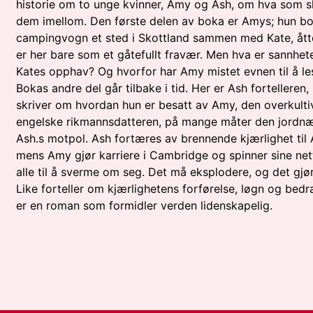
historie om to unge kvinner, Amy og Ash, om hva som 
dem imellom. Den første delen av boka er Amys; hun bor
campingvogn et sted i Skottland sammen med Kate, åtte
er her bare som et gåtefullt fravær. Men hva er sannhe
Kates opphav? Og hvorfor har Amy mistet evnen til å le
Bokas andre del går tilbake i tid. Her er Ash fortelleren,
skriver om hvordan hun er besatt av Amy, den overkulti
engelske rikmannsdatteren, på mange måter den jordn
Ash.s motpol. Ash fortæres av brennende kjærlighet til
mens Amy gjør karriere i Cambridge og spinner sine net
alle til å sverme om seg. Det må eksplodere, og det gjør 
Like forteller om kjærlighetens forførelse, løgn og bedr
er en roman som formidler verden lidenskapelig.