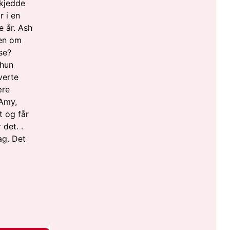
skjedde
 i en
 år. Ash
ten om
se?
 hun
verte
ære
 Amy,
t og får
det. .
ag. Det