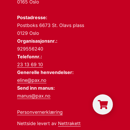
0165 Oslo
Postadresse:
Postboks 6673 St. Olavs plass
0129 Oslo
Organisasjonsnr.:
929556240
Telefonnr.:
23 13 69 10
Generelle henvendelser:
eline@pax.no
Send inn manus:
manus@pax.no
Personvernerklæring
Nettside levert av
Nettrakett