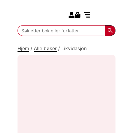
Search for:
Kommende bøker
Search Butt
Search
for:
Hjem
/
Alle bøker
/
Likvidasjon