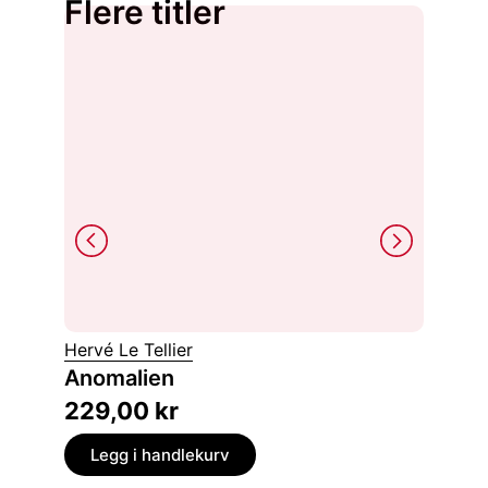
Flere titler
Hervé Le Tellier
Tommi 
Anomalien
Lyset
229,00
kr
179,
Legg i handlekurv
Legg