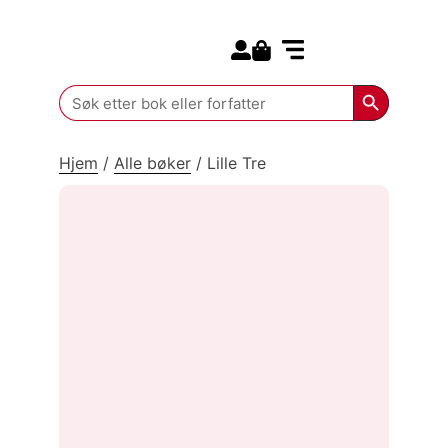
Search for:
Kommende bøker
Search Butt
Search
for:
Hjem
/
Alle bøker
/
Lille Tre