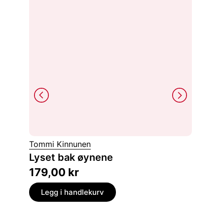
Tommi Kinnunen
Vladimi
Lyset bak øynene
Vladim
179,00
kr
249,
Legg i handlekurv
Legg