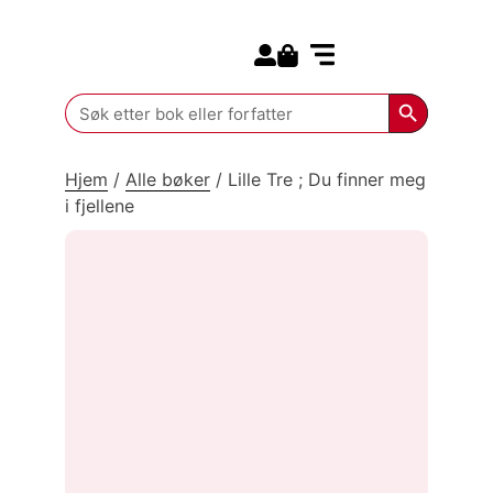
Search for:
Kommende bøker
Search Butt
Search
for:
Hjem
/
Alle bøker
/
Lille Tre ; Du finner meg
i fjellene