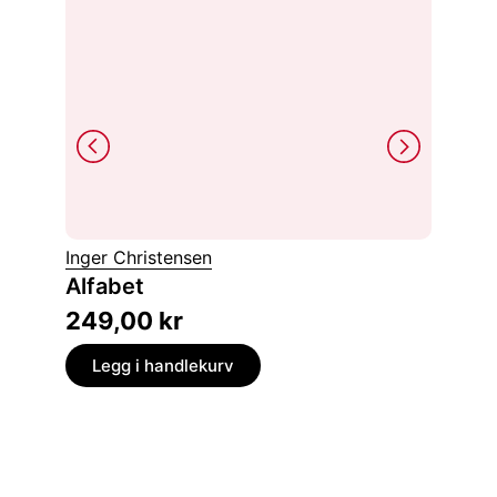
Inger Christensen
Joyce C
Alfabet
Svart 
249,00
kr
149,
Legg i handlekurv
Legg