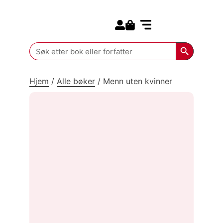
Search for:
Kommende bøker
Search Butt
Search
for:
Hjem
/
Alle bøker
/
Menn uten kvinner