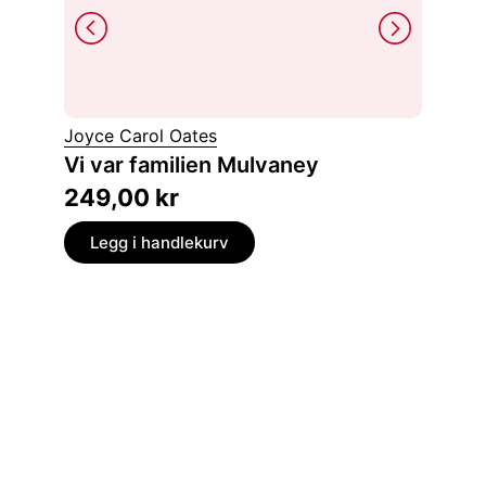
Joyce Carol Oates
Haruki
Vi var familien Mulvaney
Menn 
249,00
kr
229,
Legg i handlekurv
Legg