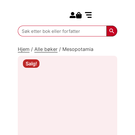
Search for:
Kommende bøker
Search Butt
Search
for:
Hjem
/
Alle bøker
/
Mesopotamia
Salg!