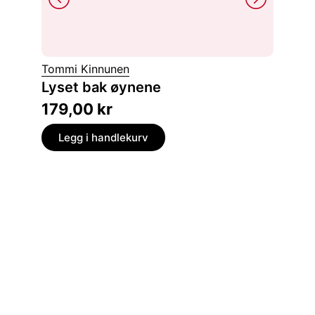
Tommi Kinnunen
James 
Lyset bak øynene
Rop d
179,00
kr
229,
Legg i handlekurv
Legg