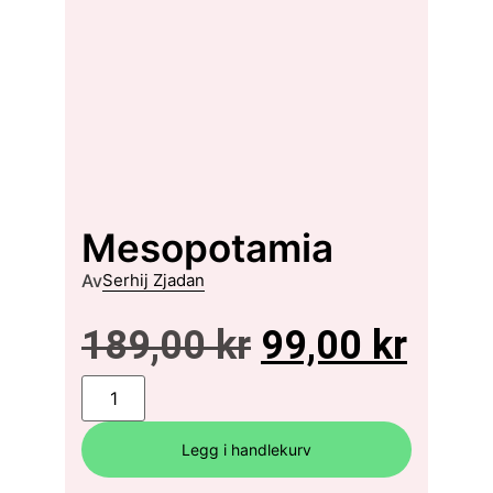
Mesopotamia
Av
Serhij Zjadan
189,00
kr
99,00
kr
Legg i handlekurv