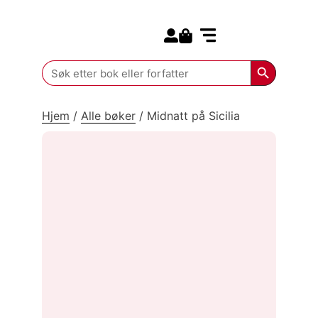
Search for:
Kommende bøker
Search Butt
Search
for:
Hjem
/
Alle bøker
/
Midnatt på Sicilia