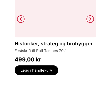
Hilde G
Historiker, strateg og brobygger
Samf
ei fortelling om krafta som formet Nord-
festskrift til Rolf Tamnes 70 år
Trøndel
499,00
kr
449,
Legg i handlekurv
Legg