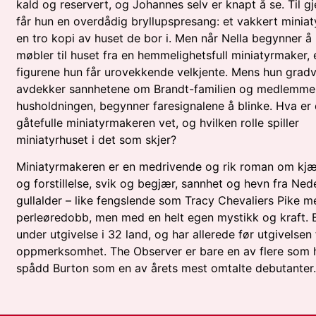
kald og reservert, og Johannes selv er knapt å se. Til gj
får hun en overdådig bryllupspresang: et vakkert miniat
en tro kopi av huset de bor i. Men når Nella begynner å 
møbler til huset fra en hemmelighetsfull miniatyrmaker, 
figurene hun får urovekkende velkjente. Mens hun gradv
avdekker sannhetene om Brandt-familien og medlemme
husholdningen, begynner faresignalene å blinke. Hva er
gåtefulle miniatyrmakeren vet, og hvilken rolle spiller
miniatyrhuset i det som skjer?
Miniatyrmakeren er en medrivende og rik roman om kjæ
og forstillelse, svik og begjær, sannhet og hevn fra Ned
gullalder – like fengslende som Tracy Chevaliers Pike m
perleøredobb, men med en helt egen mystikk og kraft. 
under utgivelse i 32 land, og har allerede før utgivelsen 
oppmerksomhet. The Observer er bare en av flere som 
spådd Burton som en av årets mest omtalte debutanter.