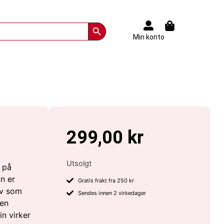
Search Button
Min konto
299,00
kr
Utsolgt
 på
n er
Gratis frakt fra 250 kr
iv som
Sendes innen 2 virkedager
Men
n virker