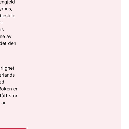
engjeld
yrhus,
bestille
er
is
ne av
 det den
rlighet
erlands
ed
Boken er
fått stor
har