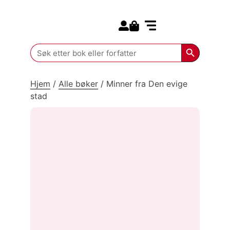
Search for:
Kommende bøker
Search Butt
Search
for:
Hjem
/
Alle bøker
/
Minner fra Den evige
stad