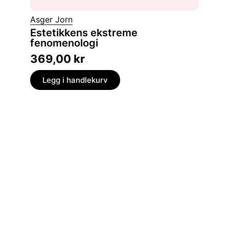
Gro Ste
Asger Jorn
Myten
Estetikkens ekstreme
fenomenologi
myter o
369,00
kr
399,
Legg i handlekurv
Legg