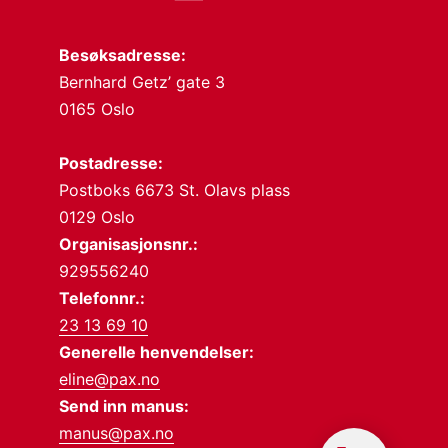
Besøksadresse:
Bernhard Getz’ gate 3
0165 Oslo
Postadresse:
Postboks 6673 St. Olavs plass
0129 Oslo
Organisasjonsnr.:
929556240
Telefonnr.:
23 13 69 10
Generelle henvendelser:
eline@pax.no
Send inn manus:
manus@pax.no