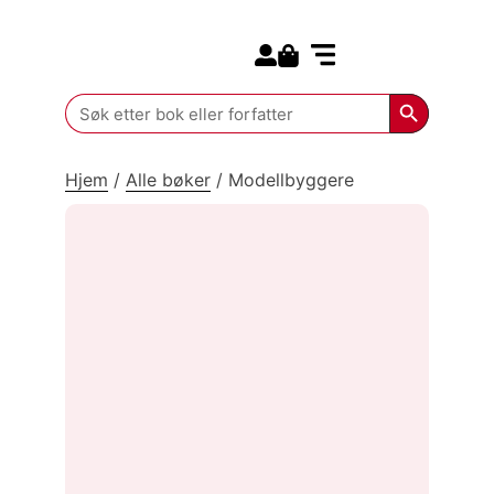
Search for:
Kommende bøker
Search Butt
Search
for:
Hjem
/
Alle bøker
/
Modellbyggere