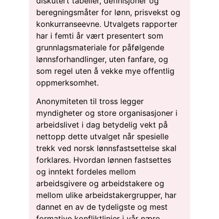
diskutert tabeller, definisjoner og
beregningsmåter for lønn, prisvekst og
konkurranseevne. Utvalgets rapporter
har i femti år vært presentert som
grunnlagsmateriale for påfølgende
lønnsforhandlinger, uten fanfare, og
som regel uten å vekke mye offentlig
oppmerksomhet.
Anonymiteten til tross legger
myndigheter og store organisasjoner i
arbeidslivet i dag betydelig vekt på
nettopp dette utvalget når spesielle
trekk ved norsk lønnsfastsettelse skal
forklares. Hvordan lønnen fastsettes
og inntekt fordeles mellom
arbeidsgivere og arbeidstakere og
mellom ulike arbeidstakergrupper, har
dannet en av de tydeligste og mest
formative konfliktlinjer i vår nære