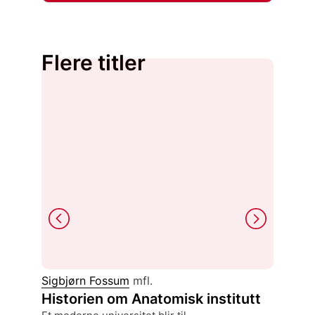
Flere titler
Sigbjørn Fossum
mfl.
Hannah
Historien om Anatomisk institutt
Eichm