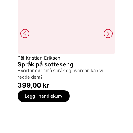
Pål Kristian Eriksen
Hans Pe
Språk på sotteseng
Domme
hvorfor dør små språk og hvordan kan vi
den tyske okkupasjonen 1940-1945 og den
redde dem?
norske r
399,00
kr
399,
Legg i handlekurv
Legg