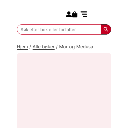
Search for:
Kommende bøker
Search Butt
Search
for:
Hjem
/
Alle bøker
/
Mor og Medusa