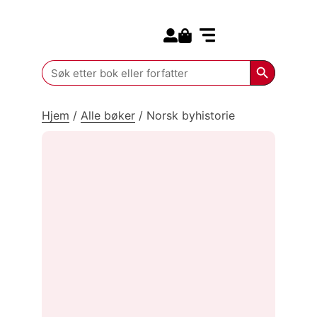
Search for:
Kommende bøker
Search Butt
Search
for:
Hjem
/
Alle bøker
/
Norsk byhistorie