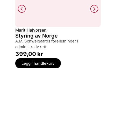
Marit Halvorsen
Hannah
Styring av Norge
Eichm
A.M. Schweigaards forelesninger i
en bere
administrativ rett
179,
399,00
kr
Legg
Legg i handlekurv