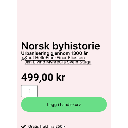
Norsk byhistorie
urbanisering gjennom 1300 år
Knut Helle
Finn-Einar Eliassen
Av
Jan Eivind Myhre
Ola Svein Stugu
499,00
kr
Legg i handlekurv
Gratis frakt fra 250 kr