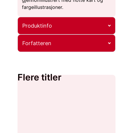
gjennomillustrert med flotte kart og
fargeillustrasjoner.
Produktinfo
Forfatteren
Flere titler