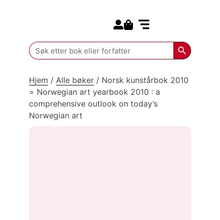
Search for:
Kommende bøker
Search Butt
Search
for:
Hjem
/
Alle bøker
/
Norsk kunstårbok 2010
= Norwegian art yearbook 2010 : a
comprehensive outlook on today’s
Norwegian art