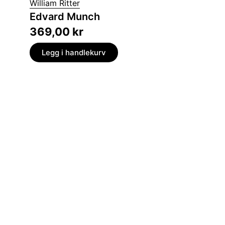
William Ritter
Kunst 
Edvard Munch
en hist
369,00
kr
369,
Legg i handlekurv
Legg